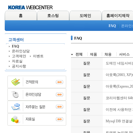
홈
호스팅
도메인
홈페이지제작
FAQ
온라인
FAQ
고객센터
FAQ
온라인상담
전체
제품
채용
서비스
고객제안
이벤트
자료실
질문
도메인 네임서버는
공지사항
질문
아웃룩(2003, X
질문
아웃룩(Express,
질문
코리아웹센터 64
질문
이전에 사용하던 
질문
Mysql DB 연
질문
트래픽 늘리면 얼